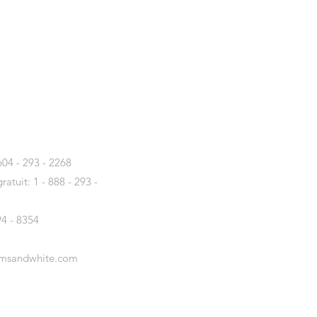
T
04 - 293 - 2268
atuit: 1 - 888 - 293 -
94 - 8354
amsandwhite.com