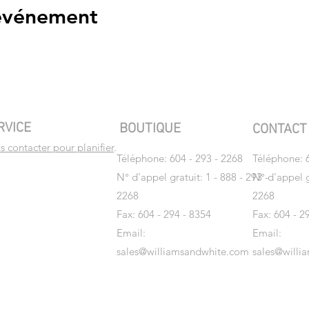
 événement
RVICE
BOUTIQUE
CONTAC
 contacter pour planifier
.
Téléphone: 604 - 293 - 2268
Téléphone: 6
N° d'appel gratuit: 1 - 888 - 293 -
N° d'appel gr
2268
2268
Fax: 604 - 294 - 8354
Fax: 604 - 2
Email:
Email:
sales@williamsandwhite.com
sales@willi