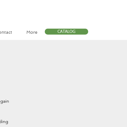
CATALOG
ontact
More
again
nding