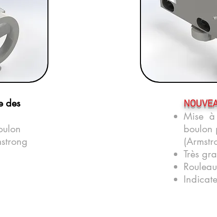
e des
NOUVE
Mise à 
oulon
boulon 
mstrong
(Armstr
Très gr
Rouleau
Indicat