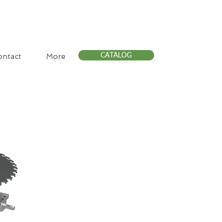
CATALOG
ontact
More