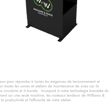
NDEURS
ux pour répondre à toutes les exigences de tensionnement et
r toutes les usines et ateliers de maintenance de scies car ils
ies circulaire et à bande. Incorporé à notre technologie brevetée du
ement sur une seule machine, les rouleaux tendeurs de Williams &
 productivité et l'efficacité de votre atelier.