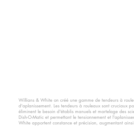
ROULEAUX TE
Willians & White on créé une gamme de tendeurs à roulea
d'aplanissement. Les tendeurs à rouleaux sont cruciaux pou
éliminent le besoin d'établis manuels et martelage des sc
Dish-O-Matic et permettant le tensionnement et l'aplaniss
White apportent constance et précision, augmentant ainsi la