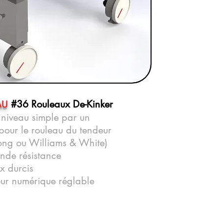
#36 Rouleaux De-Kinker
AU
niveau simple par un
pour le rouleau du tendeur
ong ou Williams & White)
ande résistance
x durcis
eur numérique réglable